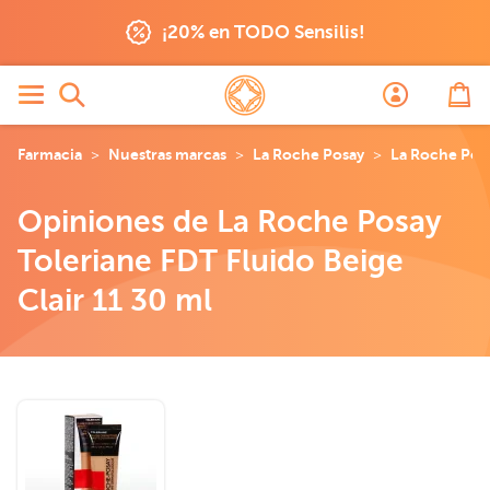
¡20% en TODO Sensilis!
Farmacia
Nuestras marcas
La Roche Posay
La Roche Posa
Opiniones de La Roche Posay
Toleriane FDT Fluido Beige
Clair 11 30 ml