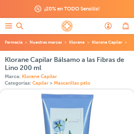
¡20% en TODO Sensilis!
Farmacia
Nuestras marcas
Klorane
Klorane Capilar
Kl
Klorane Capilar Bálsamo a las Fibras de
Lino 200 ml
Marca:
Klorane Capilar
Categorías:
Capilar
>
Mascarillas pelo