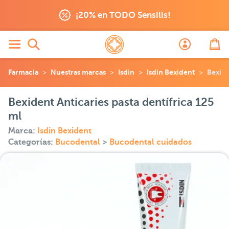
¡20% en TODO Sensilis!
Farmacia
Nuestras marcas
Isdin
Isdin Bexident
Bexide
Bexident Anticaries pasta dentífrica 125
ml
Marca:
Isdin Bexident
Categorías:
Bucodental
>
Bucodental cuidados