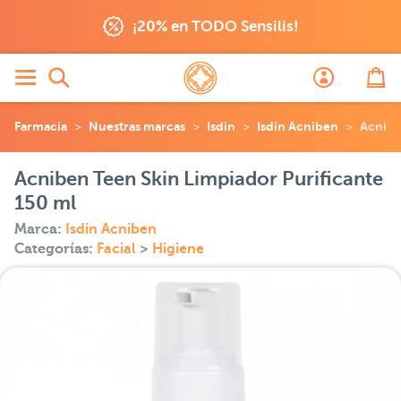
¡20% en TODO Sensilis!
Farmacia
Nuestras marcas
Isdin
Isdin Acniben
Acnibe
Acniben Teen Skin Limpiador Purificante
150 ml
Marca:
Isdin Acniben
Categorías:
Facial
>
Higiene