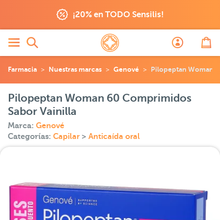
¡20% en TODO Sensilis!
Farmacia
Nuestras marcas
Genové
Pilopeptan Woman 60
Pilopeptan Woman 60 Comprimidos
Sabor Vainilla
Marca:
Genové
Categorías:
Capilar
>
Anticaída oral