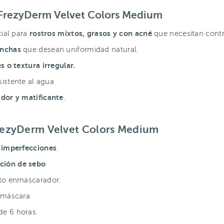
o FrezyDerm Velvet Colors Medium
rostros mixtos, grasos y con acné
cial para
que necesitan contro
anchas
que desean uniformidad natural.
s o textura irregular.
istente al agua
ador y matificante
.
FrezyDerm Velvet Colors Medium
 imperfecciones
.
ción de sebo
cto enmascarador.
 máscara
e 6 horas.