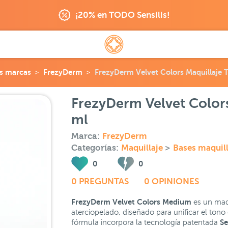
¡20% en TODO Sensilis!
s marcas
FrezyDerm
FrezyDerm Velvet Colors Maquillaje
FrezyDerm Velvet Color
ml
Marca:
FrezyDerm
Categorías:
Maquillaje
>
Bases maquill
0
0
0 PREGUNTAS
0 OPINIONES
FrezyDerm Velvet Colors Medium
es un maq
aterciopelado, diseñado para unificar el tono 
Se
fórmula incorpora la tecnología patentada