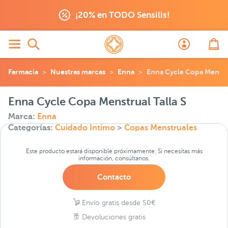
¡20% en TODO Sensilis!
Farmacia
Nuestras marcas
Enna
Enna Cycle Copa Menstru
Enna Cycle Copa Menstrual Talla S
Marca:
Enna
Categorías:
Cuidado Intimo
>
Copas Menstruales
Este producto estará disponible próximamente. Si necesitas más
información, consúltanos.
Contacto
Envío gratis desde 50€
Devoluciones gratis