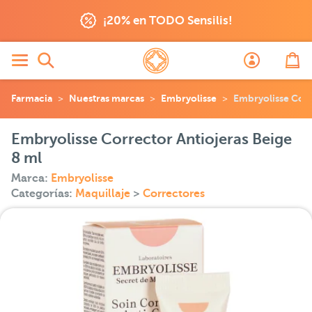
¡20% en TODO Sensilis!
Farmacia
Nuestras marcas
Embryolisse
Embryolisse Corr
Embryolisse Corrector Antiojeras Beige
8 ml
Marca:
Embryolisse
Categorías:
Maquillaje
>
Correctores