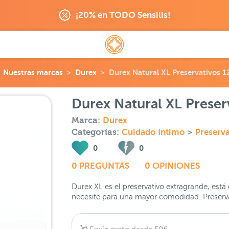
¡20% en TODO Sensilis!
Nuestras marcas
Durex
Durex Natural XL Preservativos 1
Durex Natural XL Preser
Marca:
Durex
Categorías:
Cuidado Intimo
>
Preserva
0
0
0 PREGUNTAS
0 OPINIONES
Durex XL es el preservativo extragrande, está
necesite para una mayor comodidad. Preservat