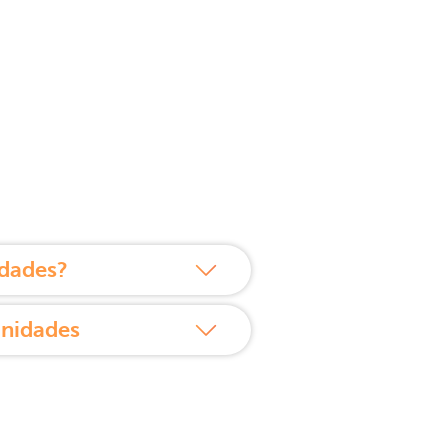
idades?
unidades