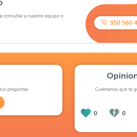
o
ra consultar a nuestro equipo o
950 560 
Opinion
tus preguntas
Cuéntanos qué te gu
0
0