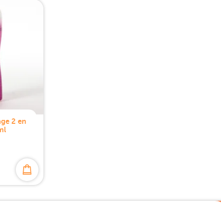
age 2 en
ml