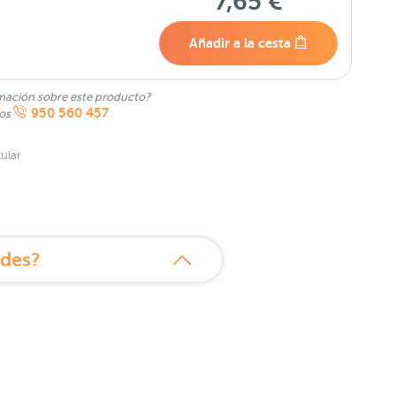
7,65 €
Añadir a la cesta
mación sobre este producto?
950 560 457
nos
ular
ades?