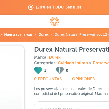
¡20% en TODO Sensilis!
Nuestras marcas
Durex
Durex Natural Preservativos 12
Durex Natural Preservat
Marca:
Durex
Categorías:
Cuidado Intimo
>
Preserva
1
0
0 PREGUNTAS
1 OPINIONES
Los preservativos más naturales de Durex, de
comodidad del preservativo original. Máxima 