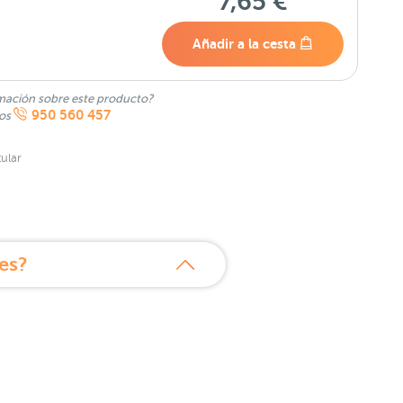
7,65 €
Añadir a la cesta
mación sobre este producto?
950 560 457
nos
ular
es?