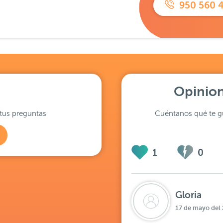
950 560 
Opinion
tus preguntas
Cuéntanos qué te gu
1
0
Gloria
17 de mayo del