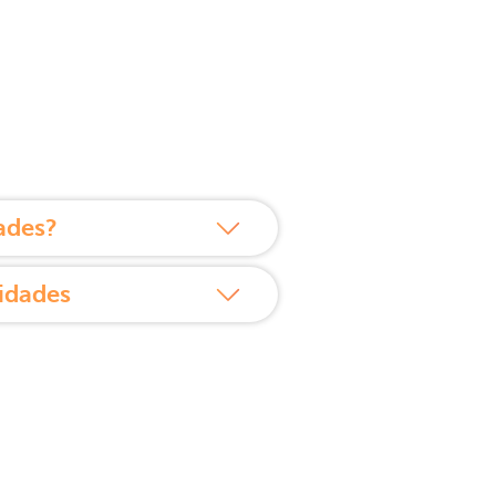
ades?
idades