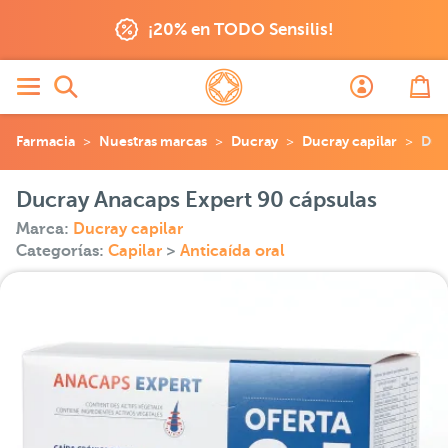
¡20% en TODO Sensilis!
Farmacia
Nuestras marcas
Ducray
Ducray capilar
Duc
Ducray Anacaps Expert 90 cápsulas
Marca:
Ducray capilar
Categorías:
Capilar
>
Anticaída oral