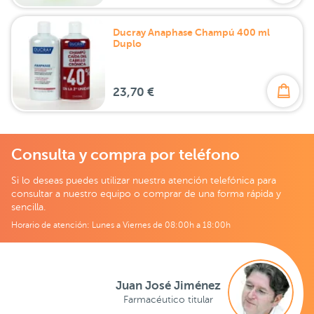
Ducray Anaphase Champú 400 ml
Duplo
23,70 €
Consulta y compra por teléfono
Si lo deseas puedes utilizar nuestra atención telefónica para
consultar a nuestro equipo o comprar de una forma rápida y
sencilla.
Horario de atención: Lunes a Viernes de 08:00h a 18:00h
Juan José Jiménez
Farmacéutico titular