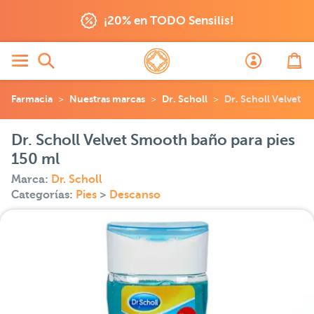
¡20% en TODO Sensilis!
Farmacia
Nuestras marcas
Dr. Scholl
Dr. Scholl Velvet 
Dr. Scholl Velvet Smooth baño para pies
150 ml
Marca:
Dr. Scholl
Categorías:
Pies
>
Descanso