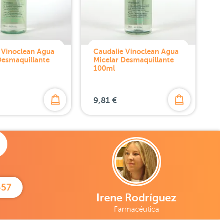
 Vinoclean Agua
Caudalie Vinoclean Agua
Desmaquillante
Micelar Desmaquillante
100ml
9,81 €
457
Irene Rodríguez
Farmacéutica