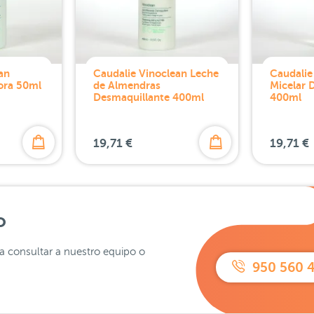
an
Caudalie Vinoclean Leche
Caudalie
ora 50ml
de Almendras
Micelar 
Desmaquillante 400ml
400ml
19,71 €
19,71 €
o
ra consultar a nuestro equipo o
950 560 