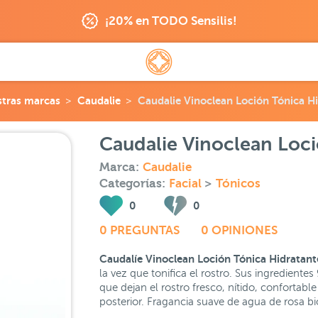
¡20% en TODO Sensilis!
tras marcas
Caudalie
Caudalie Vinoclean Loción Tónica H
Caudalie Vinoclean Loc
Marca:
Caudalie
Categorías:
Facial
>
Tónicos
0
0
0 PREGUNTAS
0 OPINIONES
Caudalíe Vinoclean Loción Tónica Hidratan
la vez que tonifica el rostro. Sus ingredientes
que dejan el rostro fresco, nítido, confortab
posterior. Fragancia suave de agua de rosa bi