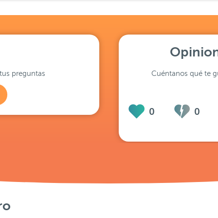
Opinion
tus preguntas
Cuéntanos qué te gu
0
0
ro