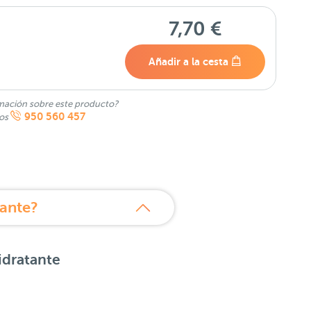
7,70 €
Añadir a la cesta
mación sobre este producto?
950 560 457
nos
tante?
idratante