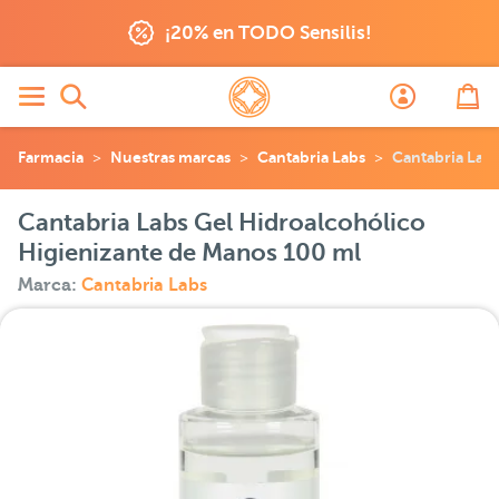
¡20% en TODO Sensilis!
Farmacia
Nuestras marcas
Cantabria Labs
Cantabria Lab
Cantabria Labs Gel Hidroalcohólico
Higienizante de Manos 100 ml
Marca:
Cantabria Labs