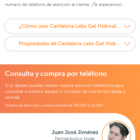
número de teléfono de atención al cliente. ¡Te esperamos!
¿Cómo usar Cantabria Labs Gel Hidroalcohólico Higienizante de Manos 100 ml?
Propiedades de Cantabria Labs Gel Hidroalcohólico Higienizante de Manos 100 ml
Consulta y compra por teléfono
Si lo deseas puedes utilizar nuestra atención telefónica para
consultar a nuestro equipo o comprar de una forma rápida y
sencilla.
Horario de atención: Lunes a Viernes de 08:00h a 18:00h
Juan José Jiménez
Farmacéutico titular