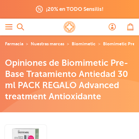
¡20% en TODO Sensilis!
Farmacia
Nuestras marcas
Biomimetic
Biomimetic Pre-B
Opiniones de Biomimetic Pre-
Base Tratamiento Antiedad 30
ml PACK REGALO Advanced
treatment Antioxidante