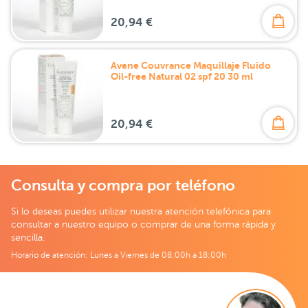
20,94 €
Avene Couvrance Maquillaje Fluido
Oil-free Natural 02 spf 20 30 ml
20,94 €
Consulta y compra por teléfono
Si lo deseas puedes utilizar nuestra atención telefónica para
consultar a nuestro equipo o comprar de una forma rápida y
sencilla.
Horario de atención: Lunes a Viernes de 08:00h a 18:00h