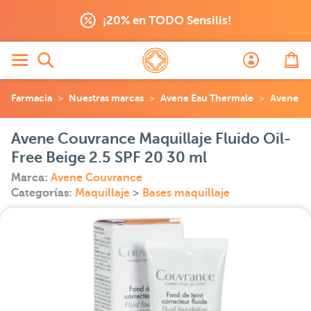
¡20% en TODO Sensilis!
Farmacia
Nuestras marcas
Avene Eau Thermale
Avene C
Avene Couvrance Maquillaje Fluido Oil-
Free Beige 2.5 SPF 20 30 ml
Marca:
Avene Couvrance
Categorías:
Maquillaje
>
Bases maquillaje