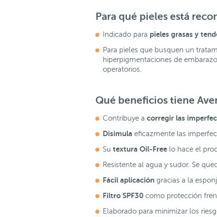
Para qué pieles está re
pieles grasas y ten
Indicado para
Para pieles que busquen un trata
hiperpigmentaciones de embarazo,
operatorios.
Qué beneficios tiene Av
corregir las imperfe
Contribuye a
Disimula
eficazmente las imperfec
textura Oil-Free
Su
lo hace el prod
Resistente al agua y sudor. Se qued
Fácil aplicación
gracias a la esponj
Filtro SPF30
como protección frente
Elaborado para minimizar los riesg