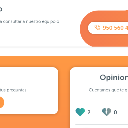
o
ra consultar a nuestro equipo o
950 560 
Opinion
tus preguntas
Cuéntanos qué te gu
2
0