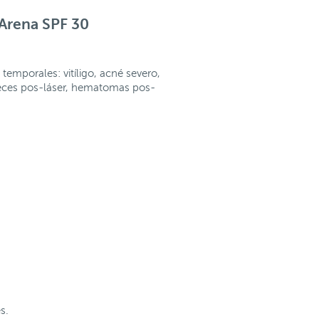
Arena SPF 30
o temporales: vitíligo, acné severo,
eces pos-láser, hematomas pos-
s.