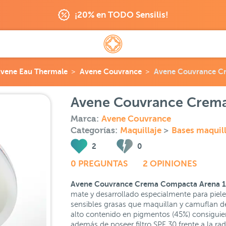
¡20% en TODO Sensilis!
vene Eau Thermale
Avene Couvrance
Avene Couvrance Cr
Avene Couvrance Crema
Marca:
Avene Couvrance
Categorías:
Maquillaje
>
Bases maquill
2
0
0 PREGUNTAS
2 OPINIONES
Avene Couvrance Crema Compacta Arena 1
mate y desarrollado especialmente para piele
sensibles grasas que maquillan y camuflan de
alto contenido en pigmentos (45%) consiguien
además de poseer filtro SPF 30 frente a la ra