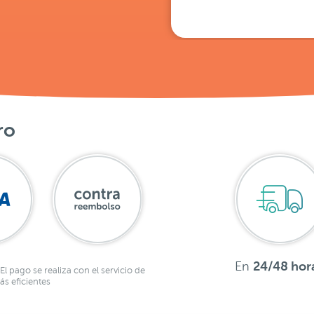
ro
En
24/48 hor
El pago se realiza con el servicio de
s eficientes