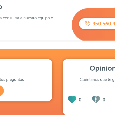
o
ra consultar a nuestro equipo o
950 560 
Opinion
tus preguntas
Cuéntanos qué te gu
0
0