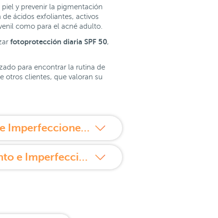
piel y prevenir la pigmentación
de ácidos exfoliantes, activos
venil como para el acné adulto.
fotoprotección diaria SPF 50
izar
,
ado para encontrar la rutina de
 otros clientes, que valoran su
¿Cómo usar Arturo Alba Fórmula Renovadora Envejecimiento e Imperfecciones?
Propiedades de Arturo Alba Fórmula Renovadora Envejecimiento e Imperfecciones