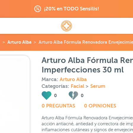
¡20% en TODO Sensilis!
s
Arturo Alba
Arturo Alba Fórmula Renovadora Envejecimie
Arturo Alba Fórmula Re
Imperfecciones 30 ml
Marca:
Arturo Alba
Categorías:
Facial
>
Serum
0
0
0 PREGUNTAS
0 OPINIONES
Arturo Alba Fórmula Renovadora Envejecimie
acción antiacné, antiedad y correctora de im
inflamaciones cutáneas y signos de envejecim