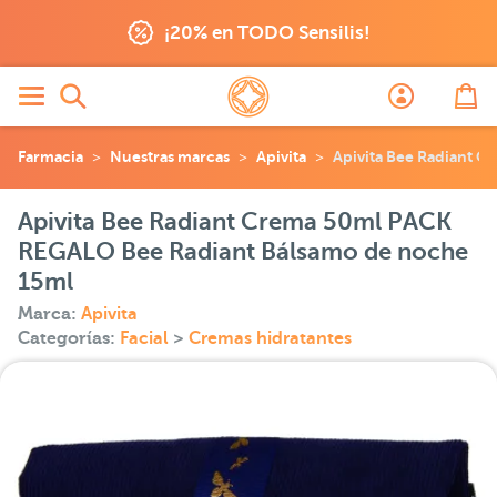
¡20% en TODO Sensilis!
Farmacia
Nuestras marcas
Apivita
Apivita Bee Radiant 
Apivita Bee Radiant Crema 50ml PACK
REGALO Bee Radiant Bálsamo de noche
15ml
Marca:
Apivita
Categorías:
Facial
>
Cremas hidratantes