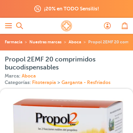
¡20% en TODO Sensilis!
Farmacia
Nuestras marcas
Aboca
Propol 2EMF 20 compr
Propol 2EMF 20 comprimidos
bucodispensables
Marca:
Aboca
Categorías:
Fitoterapia
>
Garganta - Resfriados