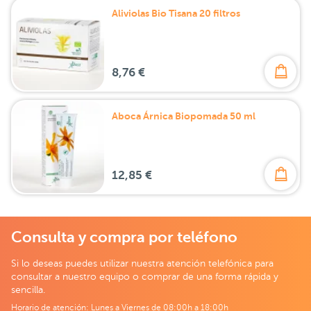
Aliviolas Bio Tisana 20 filtros
8,76 €
Aboca Árnica Biopomada 50 ml
12,85 €
Consulta y compra por teléfono
Si lo deseas puedes utilizar nuestra atención telefónica para
consultar a nuestro equipo o comprar de una forma rápida y
sencilla.
Horario de atención: Lunes a Viernes de 08:00h a 18:00h