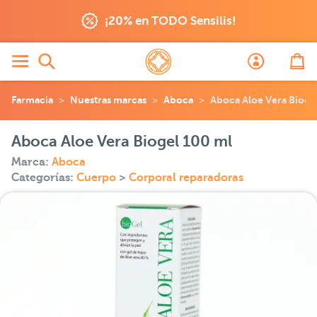
¡20% en TODO Sensilis!
Farmacia
Nuestras marcas
Aboca
Aboca Aloe Vera Bioge
Aboca Aloe Vera Biogel 100 ml
Marca:
Aboca
Categorías:
Cuerpo
>
Corporal reparadoras