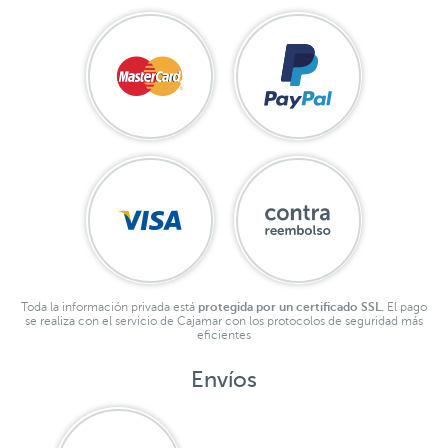
Toda la información privada está
protegida por un certificado SSL.
El pago
se realiza con el servicio de Cajamar con los protocolos de seguridad más
eficientes
Envíos