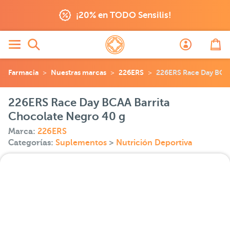
¡20% en TODO Sensilis!
Farmacia
Nuestras marcas
226ERS
226ERS Race Day BCAA
226ERS Race Day BCAA Barrita
Chocolate Negro 40 g
Marca:
226ERS
Categorías:
Suplementos
>
Nutrición Deportiva