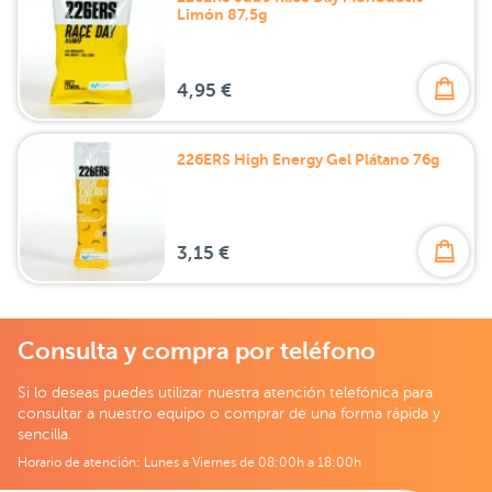
Limón 87,5g
4,95 €
226ERS High Energy Gel Plátano 76g
3,15 €
Consulta y compra por teléfono
Si lo deseas puedes utilizar nuestra atención telefónica para
consultar a nuestro equipo o comprar de una forma rápida y
sencilla.
Horario de atención: Lunes a Viernes de 08:00h a 18:00h