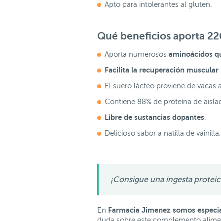
Apto para intolerantes al gluten.
Qué beneficios aporta 22
aminoácidos qu
Aporta numerosos
Facilita la recuperación muscular
El suero lácteo proviene de vacas 
Contiene 88% de proteína de aisla
Libre de sustancias dopantes
.
Delicioso sabor a natilla de vainil
¡Consigue una ingesta proteic
Farmacia Jimenez somos especial
En
duda sobre este complemento aliment