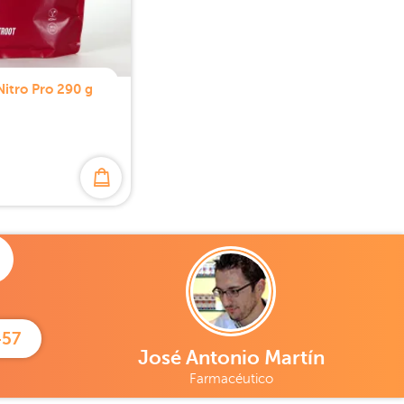
itro Pro 290 g
457
José Antonio Martín
Farmacéutico