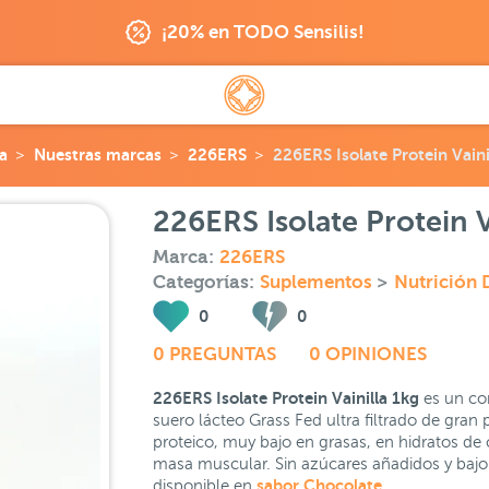
¡20% en TODO Sensilis!
a
Nuestras marcas
226ERS
226ERS Isolate Protein Vaini
226ERS Isolate Protein V
Marca:
226ERS
Categorías:
Suplementos
>
Nutrición 
0
0
0 PREGUNTAS
0 OPINIONES
226ERS Isolate Protein Vainilla 1kg
es un com
suero lácteo Grass Fed ultra filtrado de gran p
proteico, muy bajo en grasas, en hidratos de
masa muscular. Sin azúcares añadidos y bajo 
sabor Chocolate
disponible en
.