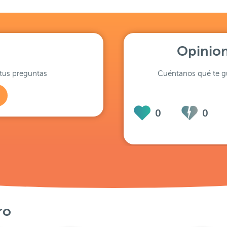
Opinion
tus preguntas
Cuéntanos qué te gu
0
0
ro