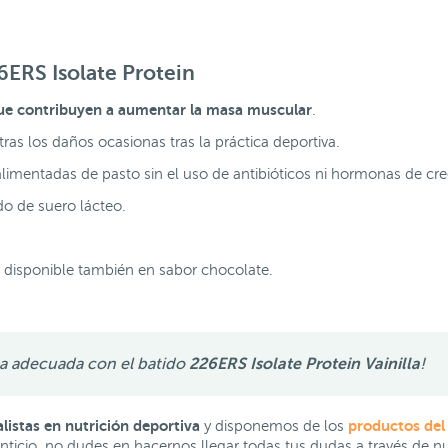
6ERS Isolate Protein
e contribuyen a aumentar la masa muscular
.
tras los daños ocasionas tras la práctica deportiva.
alimentadas de pasto sin el uso de antibióticos ni hormonas de cr
do de suero lácteo.
la, disponible también en sabor chocolate.
a adecuada con el batido
226ERS Isolate Protein Vainilla
!
istas en nutrición deportiva
productos del
y disponemos de los
icio, no dudes en hacernos llegar todas tus dudas a través de n