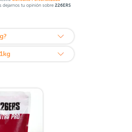
226ERS
es dejarnos tu opinión sobre
kg?
 1kg