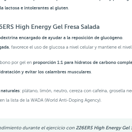
a lactosa e intolerantes al gluten
.
6ERS High Energy Gel Fresa Salada
odextrina encargado de ayudar a la reposición de glucógeno
.
gada
, favorece el uso de glucosa a nivel celular y mantiene el ni
proporción 1:1 para hidratos de carbono comple
rbono por gel en
idratación y evitar los calambres musculares
.
 naturales
: plátano, limón, neutro, cereza con cafeína, grosella 
en la lista de la WADA (World Anti-Doping Agency).
endimiento durante el ejercicio con
226ERS High Energy Gel S