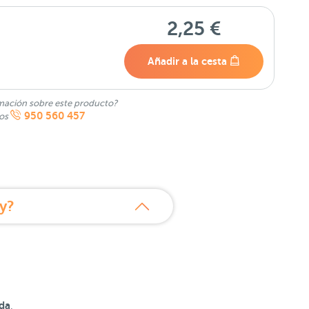
2,25 €
Añadir a la cesta
mación sobre este producto?
950 560 457
nos
y?
ada
.