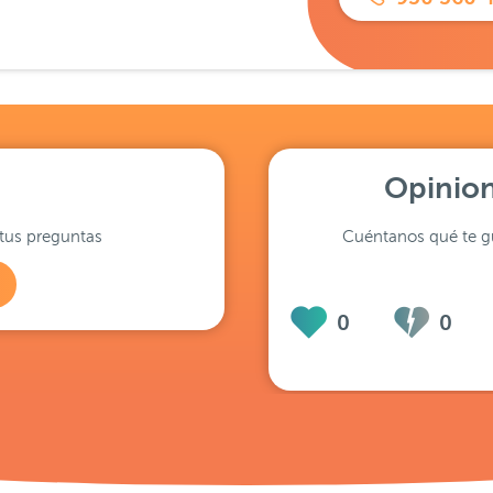
Opinion
tus preguntas
Cuéntanos qué te gu
0
0