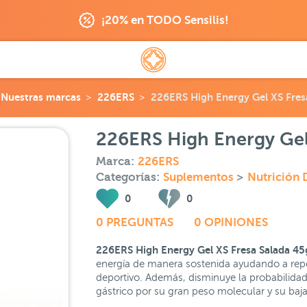
¡20% en TODO Sensilis!
Nuestras marcas
226ERS
226ERS High Energy Gel XS Fres
226ERS High Energy Gel 
Marca:
226ERS
Categorías:
Suplementos
>
Nutrición 
0
0
0 PREGUNTAS
0 OPINIONES
226ERS High Energy Gel XS Fresa Salada 4
energía de manera sostenida ayudando a rep
deportivo. Además, disminuye la probabilidad 
gástrico por su gran peso molecular y su baj