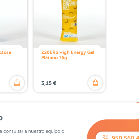
ctose
226ERS High Energy Gel
Plátano 76g
3,15 €
o
ra consultar a nuestro equipo o
950 560 