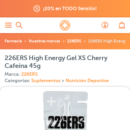
¡20% en TODO Sensilis!
Farmacia
Nuestras marcas
226ERS
226ERS High Energy G
226ERS High Energy Gel XS Cherry
Cafeína 45g
Marca:
226ERS
Categorías:
Suplementos
>
Nutrición Deportiva