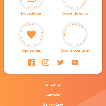
Novedades
Casos de éxito
Opiniones
Cómo comprar
Nosotros
Contacto
Opina y Gana