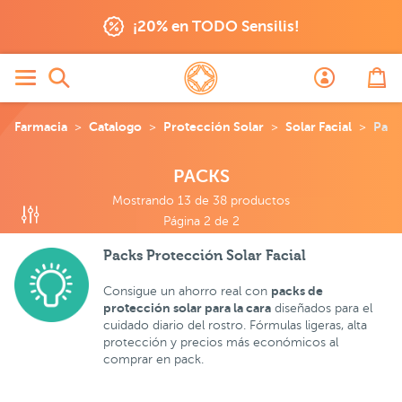
s
¡20% en TODO Sensilis!
Farmacia
Catalogo
Protección Solar
Solar Facial
Pack
PACKS
Mostrando 13 de 38 productos
Página 2 de 2
Packs Protección Solar Facial
packs de
Consigue un ahorro real con
protección solar para la cara
diseñados para el
cuidado diario del rostro. Fórmulas ligeras, alta
protección y precios más económicos al
comprar en pack.