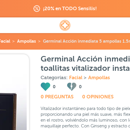
¡20% en TODO Sensilis!
Facial
Ampollas
Germinal Acción inmediata 5 ampollas 1.5ml
Germinal Acción inmedia
toallitas vitalizador ins
Categorías:
Facial
>
Ampollas
0
0
0 PREGUNTAS
0 OPINIONES
Vitalizador instantáneo para todo tipo de pie
proporcionando una piel más suave, más flex
en el rostro, volviéndolo más luminoso, con
maquillaje perfecto. Con Ginseng y estracto d