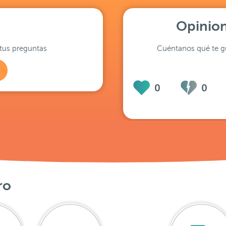
Opinion
tus preguntas
Cuéntanos qué te gu
0
0
ro