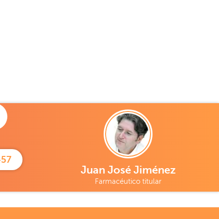
457
Juan José Jiménez
Farmacéutico titular