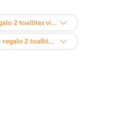
¿Cómo usar Germinal Acción inmediata 5 ampollas 1.5ml + regalo 2 toallitas vitalizador instantáneo?
Propiedades de Germinal Acción inmediata 5 ampollas 1.5ml + regalo 2 toallitas vitalizador instantáneo