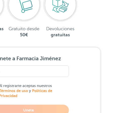
as
Gratuito desde
Devoluciones
50€
gratuitas
nete a Farmacia Jiménez
Al registrarte aceptas nuestros
Términos de uso
Políticas de
y
Privacidad
Unete