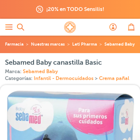
¡20% en TODO Sensilis!
Farmacia
Nuestras marcas
Leti Pharma
Sebamed Baby
Sebamed Baby canastilla Basic
Marca:
Sebamed Baby
Categorías:
Infantil - Dermocuidados
>
Crema pañal