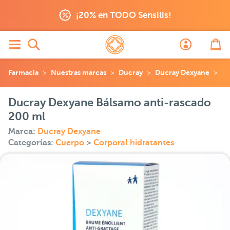
¡20% en TODO Sensilis!
Farmacia
Nuestras marcas
Ducray
Ducray Dexyane
Du
Ducray Dexyane Bálsamo anti-rascado
200 ml
Marca:
Ducray Dexyane
Categorías:
Cuerpo
>
Corporal hidratantes