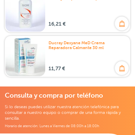
16,21 €
Ducray Dexyane MeD Crema
Reparadora Calmante 30 ml
11,77 €
Consulta y compra por teléfono
Si lo deseas puedes utilizar nuestra atención telefónica para
consultar a nuestro equipo o comprar de una forma rápida y
sencilla.
Horario de atención: Lunes a Viernes de 08:00h a 18:00h