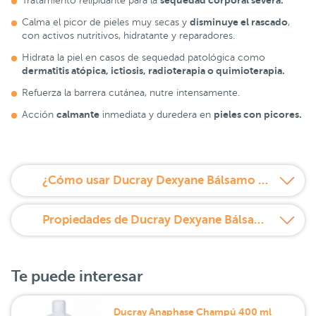
sequedad corporal severa.
Tratamiento relipidante para la
disminuye el rascado
Calma el picor de pieles muy secas y
,
con activos nutritivos, hidratante y reparadores.
Hidrata la piel en casos de sequedad patológica como
dermatitis atópica, ictiosis, radioterapia o quimioterapia.
Refuerza la barrera cutánea, nutre intensamente.
calmante
pieles con picores.
Acción
inmediata y duredera en
¿Cómo usar Ducray Dexyane Bálsamo anti-rascado 200 ml?
Propiedades de Ducray Dexyane Bálsamo anti-rascado 200 ml
Te puede interesar
Ducray Anaphase Champú 400 ml