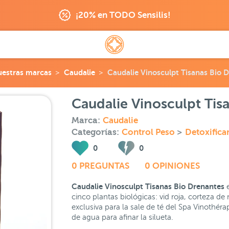
¡20% en TODO Sensilis!
estras marcas
Caudalie
Caudalie Vinosculpt Tisanas Bio 
Caudalie Vinosculpt Tis
Marca:
Caudalie
Categorías:
Control Peso
>
Detoxifica
0
0
0 PREGUNTAS
0 OPINIONES
Caudalie Vinosculpt Tisanas Bio Drenantes
e
cinco plantas biológicas: vid roja, corteza de
exclusiva para la sale de té del Spa Vinothéra
de agua para afinar la silueta.