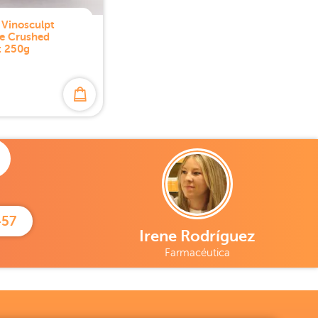
 Vinosculpt
te Crushed
t 250g
457
Irene Rodríguez
Farmacéutica