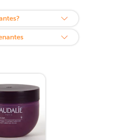
antes?
enantes