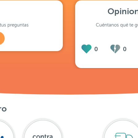
Opinion
tus preguntas
Cuéntanos qué te gu
0
0
ro