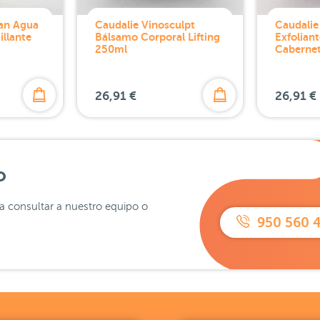
ean Agua
Caudalie Vinosculpt
Caudalie
llante
Bálsamo Corporal Lifting
Exfolian
250ml
Caberne
26,91 €
26,91 €
o
ra consultar a nuestro equipo o
950 560 