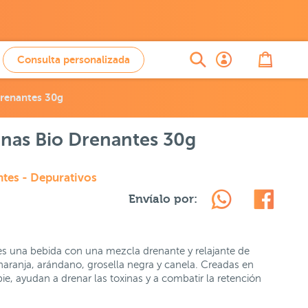
Consulta personalizada
Drenantes 30g
anas Bio Drenantes 30g
ntes - Depurativos
Envíalo por:
s una bebida con una mezcla drenante y relajante de
 naranja, arándano, grosella negra y canela. Creadas en
pie, ayudan a drenar las toxinas y a combatir la retención