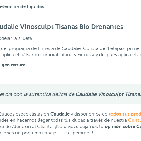
retención de líquidos
.
udalie Vinosculpt Tisanas Bio Drenantes
elar la silueta.
 del programa de firmeza de Caudalie. Consta de 4 etapas: prim
plica el bálsamo corporal Lifting y Firmeza y después aplica el a
rigen natural
.
del día con la auténtica delicia de
Caudalie Vinosculpt Tisana
Caudalie
todos sus pro
ticos especialistas en
y disponemos de
Consu
des en hacernos llegar todas tus dudas a través de nuestra
opinión sobre Ca
 de Atención al Cliente. ¡No olvides dejarnos tu
iniones un poco más abajo!. ¡Te esperamos!.