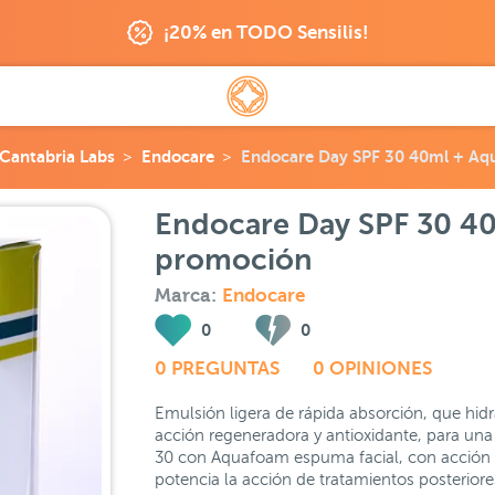
¡20% en TODO Sensilis!
Cantabria Labs
Endocare
Endocare Day SPF 30 40ml + Aq
Endocare Day SPF 30 4
promoción
Marca:
Endocare
0
0
0 PREGUNTAS
0 OPINIONES
Emulsión ligera de rápida absorción, que hidr
acción regeneradora y antioxidante, para una 
30 con Aquafoam espuma facial, con acción l
potencia la acción de tratamientos posteriore