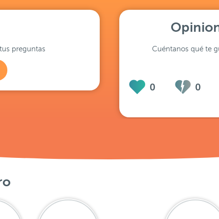
Opinion
tus preguntas
Cuéntanos qué te gu
0
0
ro