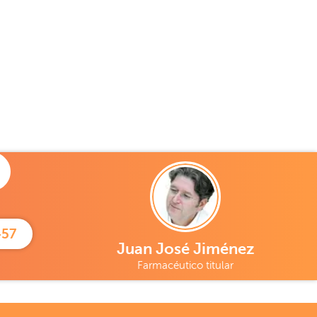
457
Juan José Jiménez
Farmacéutico titular