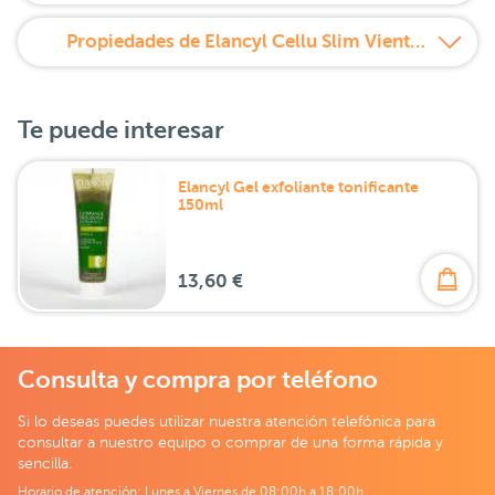
Propiedades de Elancyl Cellu Slim Vientre Plano 125 + 125 ml Duplo
Te puede interesar
Elancyl Gel exfoliante tonificante
150ml
13,60 €
Consulta y compra por teléfono
Si lo deseas puedes utilizar nuestra atención telefónica para
consultar a nuestro equipo o comprar de una forma rápida y
sencilla.
Horario de atención: Lunes a Viernes de 08:00h a 18:00h