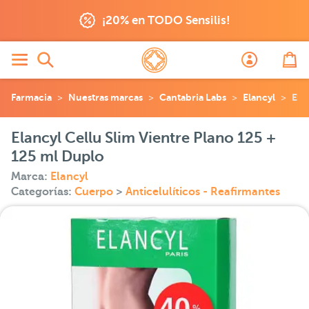
¡20% en TODO Sensilis!
Farmacia
Nuestras marcas
Cantabria Labs
Elancyl
Ela
Elancyl Cellu Slim Vientre Plano 125 +
125 ml Duplo
Marca:
Elancyl
Categorías:
Cuerpo
>
Anticelulíticos - Reafirmantes