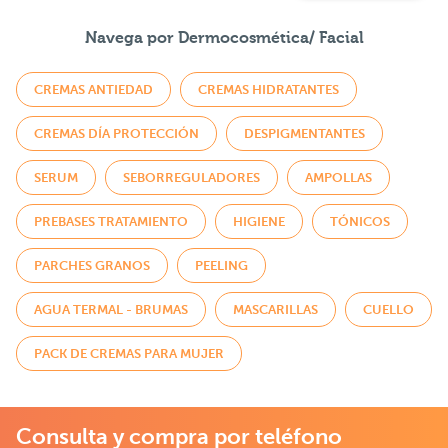
Navega por Dermocosmética/ Facial
CREMAS ANTIEDAD
CREMAS HIDRATANTES
CREMAS DÍA PROTECCIÓN
DESPIGMENTANTES
SERUM
SEBORREGULADORES
AMPOLLAS
PREBASES TRATAMIENTO
HIGIENE
TÓNICOS
PARCHES GRANOS
PEELING
AGUA TERMAL - BRUMAS
MASCARILLAS
CUELLO
PACK DE CREMAS PARA MUJER
Consulta y compra por teléfono