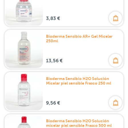
3,83 €
Bioderma Sensibio AR+ Gel Micelar
250ml
13,56 €
Bioderma Sensibio H2O Solución
Micelar piel sensible Frasco 250 ml
9,56 €
Bioderma Sensibio H2O Solución
micelar piel sensible Frasco 500 ml