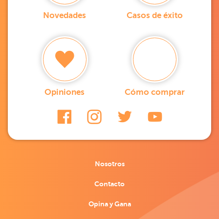
Novedades
Casos de éxito
Opiniones
Cómo comprar
Nosotros
Contacto
Opina y Gana