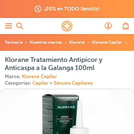
¡20% en TODO Sensilis!
Farmacia
Nuestras marcas
Klorane
Klorane Capilar
Kl
Klorane Tratamiento Antipicor y
Anticaspa a la Galanga 100ml
Marca:
Klorane Capilar
Categorías:
Capilar
>
Sérums Capilares