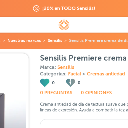
¡20% en TODO Sensilis!
a
Nuestras marcas
Sensilis
Sensilis Premiere crema de d
Sensilis Premiere crema
Marca:
Sensilis
Categorías:
Facial
>
Cremas antiedad
0
0
0 PREGUNTAS
0 OPINIONES
Crema antiedad de día de textura suave que p
líneas de expresión. Ayuda a combatir la tez