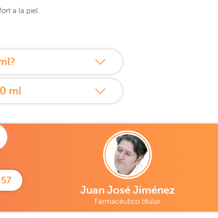
t a la piel.
ml?
50 ml
457
Juan José Jiménez
Farmacéutico titular