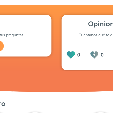
Opinion
tus preguntas
Cuéntanos qué te gu
0
0
ro