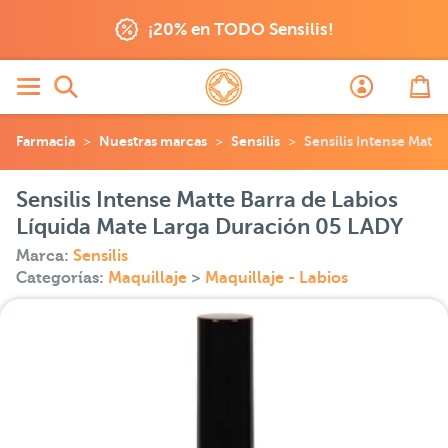
¡20% en TODO Sensilis!
Farmacia
Nuestras marcas
Sensilis
Sensilis Intense Matt
Sensilis Intense Matte Barra de Labios
Líquida Mate Larga Duración 05 LADY
Marca:
Sensilis
Categorías:
Maquillaje
>
Maquillaje - Labios