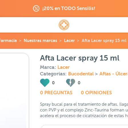
¡20% en TODO Sensilis!
Farmacia
Nuestras marcas
Lacer
Afta Lacer spray 15 ml
Afta Lacer spray 15 ml
Marca:
Lacer
Categorías:
Bucodental
>
Aftas - Úlcer
0
0
0 PREGUNTAS
0 OPINIONES
Spray bucal para el tratamiento de aftas, llag
con PVP y el complejo Zinc-Taurina forman una
acelera el proceso de cicatrización de estas h