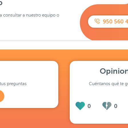
o
ra consultar a nuestro equipo o
950 560 
Opinion
tus preguntas
Cuéntanos qué te gu
0
0