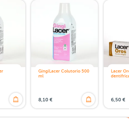
er
GingiLacer Colutorio 500
Lacer Or
ml
dentífri
8,10 €
6,50 €