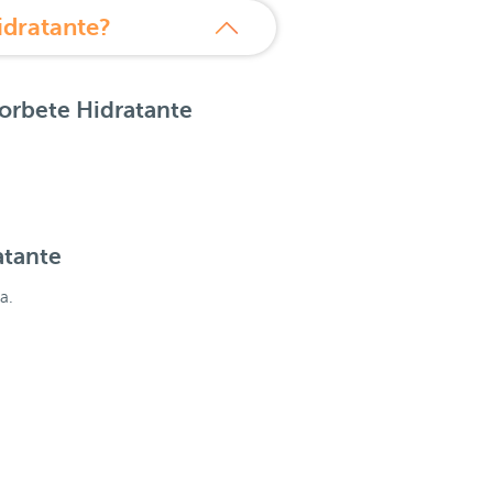
idratante?
orbete Hidratante
atante
a.