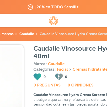
¡20% en TODO Sensilis!
s marcas
Caudalie
Caudalie Vinosource Hydra Crema Sorbe
Caudalie Vinosource Hy
40ml
Marca:
Caudalie
Categorías:
Facial
>
Cremas hidratant
0
0
0 PREGUNTAS
0 OPINIONES
Caudalíe Vinosource Hydra Crema Sorbete 
ultraligera que calma y refuerza las defensas 
sensibilidad cutánea y las rojeces aportando