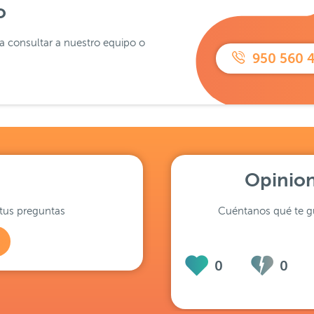
o
ra consultar a nuestro equipo o
950 560 
Opinion
tus preguntas
Cuéntanos qué te gu
0
0