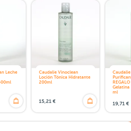
an Leche
Caudalie Vinoclean
Caudalie
Loción Tónica Hidratante
Purifica
400ml
200ml
REGALO 
Gelatina
ml
15,21 €
19,71 €